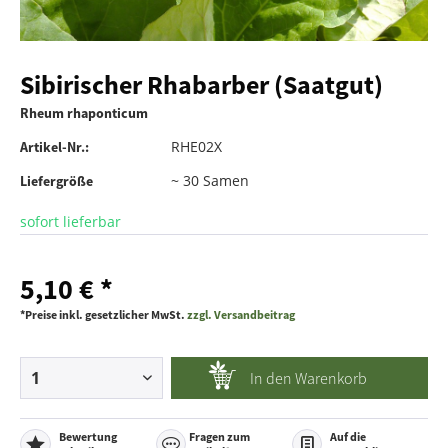
Sibirischer Rhabarber (Saatgut)
Rheum rhaponticum
RHE02X
Artikel-Nr.:
~ 30 Samen
Liefergröße
sofort lieferbar
5,10 € *
*Preise inkl. gesetzlicher MwSt.
zzgl. Versandbeitrag
In den
Warenkorb
Bewertung
Fragen zum
Auf die