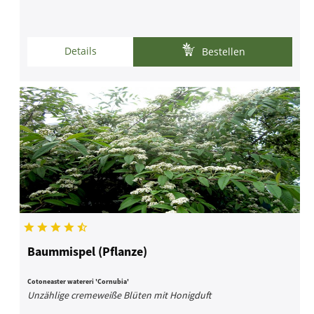
Details
Bestellen
Baummispel (Pflanze)
Cotoneaster watereri 'Cornubia'
Unzählige cremeweiße Blüten mit Honigduft