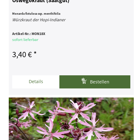
Oswegokraut (Saatgut)
Monarda fistulosa ssp. menthifolia
Würzkraut der Hopi-Indianer
Artikel-Nr.:
MON18X
sofort lieferbar
3,40 € *
Details
Bestellen