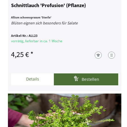
Schnittlauch 'Profusion' (Pflanze)
Allium schoenoprasum 'Sterile'
Blüten eignen sich besonders für Salate
Artikel-Nr.:
ALL23
vorrätig, lieferbar in ca. 1 Woche
4,25 € *
Details
Bestellen