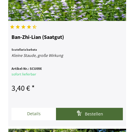
Ban-Zhi-Lian (Saatgut)
Scutellaria barbata
Kleine Staude, große Wirkung
Artikel-Nr.:
SCU09X
sofort lieferbar
3,40 € *
Details
Bestellen