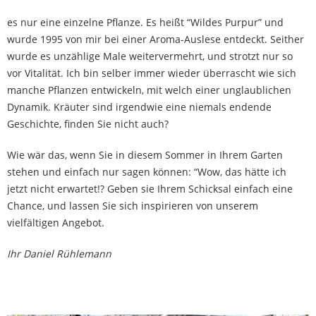
Basilikum. Fantastisch. Erst acht Monate alt, das Baby! Dabei ist
es nur eine einzelne Pflanze. Es heißt “Wildes Purpur” und
wurde 1995 von mir bei einer Aroma-Auslese entdeckt. Seither
wurde es unzählige Male weitervermehrt, und strotzt nur so
vor Vitalität. Ich bin selber immer wieder überrascht wie sich
manche Pflanzen entwickeln, mit welch einer unglaublichen
Dynamik. Kräuter sind irgendwie eine niemals endende
Geschichte, finden Sie nicht auch?
Wie wär das, wenn Sie in diesem Sommer in Ihrem Garten
stehen und einfach nur sagen können: “Wow, das hätte ich
jetzt nicht erwartet!? Geben sie Ihrem Schicksal einfach eine
Chance, und lassen Sie sich inspirieren von unserem
vielfältigen Angebot.
Ihr Daniel Rühlemann