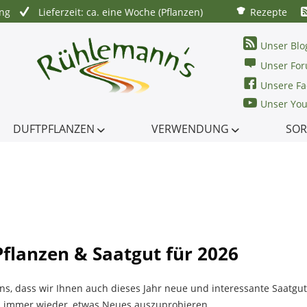
ung
Lieferzeit: ca. eine Woche (Pflanzen)
Rezepte
Unser Blo
Unser Fo
Unsere Fa
Unser Yo
DUFTPFLANZEN
VERWENDUNG
SOR
flanzen & Saatgut für 2026
ns, dass wir Ihnen auch dieses Jahr neue und interessante Saatgu
s immer wieder, etwas Neues auszuprobieren.