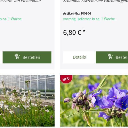
e Form von Pfefferkraut
Schonmal Eiscreme mit Patchouli gen
Artikel-Nr.:
POG04
 in ca. 1 Woche
vorrätig, lieferbar in ca. 1 Woche
6,80 € *
Details
Bestellen
Bestel