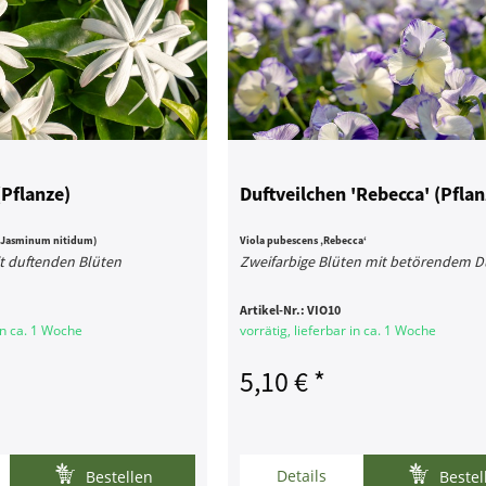
Pflanze)
Duftveilchen 'Rebecca' (Pflan
(Jasminum nitidum)
Viola pubescens ‚Rebecca‘
t duftenden Blüten
Zweifarbige Blüten mit betörendem D
Artikel-Nr.:
VIO10
 in ca. 1 Woche
vorrätig, lieferbar in ca. 1 Woche
5,10 € *
Details
Bestellen
Bestel