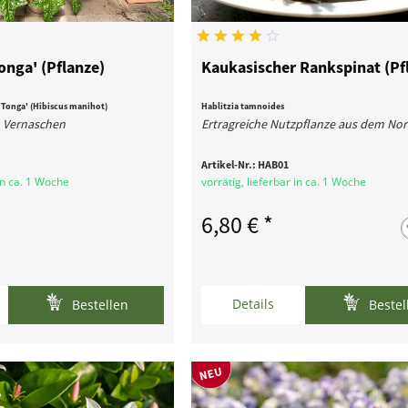
onga' (Pflanze)
Kaukasischer Rankspinat (Pf
Tonga' (Hibiscus manihot)
Hablitzia tamnoides
m Vernaschen
Ertragreiche Nutzpflanze aus dem No
Artikel-Nr.:
HAB01
 in ca. 1 Woche
vorrätig, lieferbar in ca. 1 Woche
6,80 € *
Details
Bestellen
Bestel