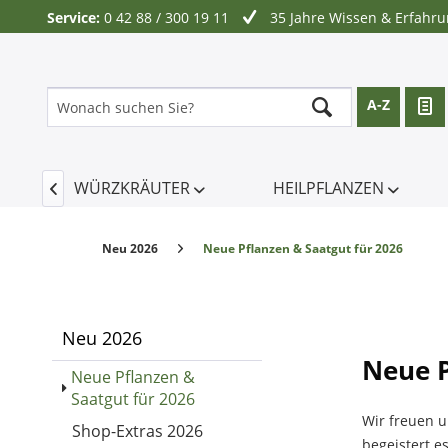
Service:
0 42 88 / 300 19 11
35 Jahre Wissen & Erfahr
A-Z
WÜRZKRÄUTER
HEILPFLANZEN

Neu 2026
Neue Pflanzen & Saatgut für 2026
Neu 2026
Neue P
Neue Pflanzen &
Saatgut für 2026
Wir freuen u
Shop-Extras 2026
begeistert e