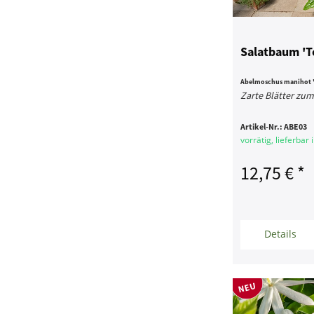
Salatbaum 'T
Abelmoschus manihot '
Zarte Blätter zu
Artikel-Nr.:
ABE03
vorrätig, lieferbar
12,75 € *
Details