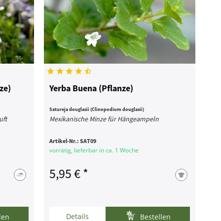
ze)
Yerba Buena (Pflanze)
Satureja douglasii (Clinopodium douglasii)
uft
Mexikanische Minze für Hängeampeln
Artikel-Nr.:
SAT09
vorrätig, lieferbar in ca. 1 Woche
5,95 € *
Details
len
Bestellen