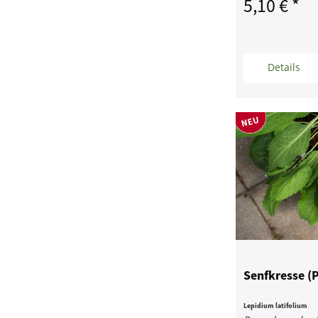
5,10 € *
Details
Senfkresse (P
Lepidium latifolium