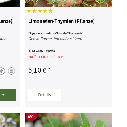
lanze)
Limonaden-Thymian (Pflanze)
Thymus x citriodorus 'Cascata™ Lemonade'
rden
Geh in Garten, hol mal ne Limo!
Artikel-Nr.:
THY47
zur Zeit nicht lieferbar
5,10 € *
Details
len