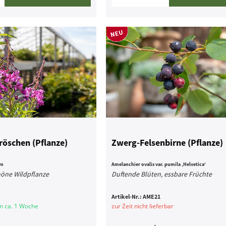
öschen (Pflanze)
Zwerg-Felsenbirne (Pflanze)
um
Amelanchier ovalis var. pumila ‚Helvetica‘
höne Wildpflanze
Duftende Blüten, essbare Früchte
Artikel-Nr.:
AME21
 in ca. 1 Woche
zur Zeit nicht lieferbar