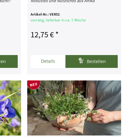
ascht?
Robustes und Nützliches aus Afrika
Artikel-Nr.:
VER52
vorrätig, lieferbar in ca. 1 Woche
12,75 € *
Details
len
Bestellen