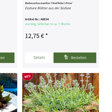
Abelmoschus manihot 'Chief Kubo's Prize'
Essbare Blätter aus der Südsee
Artikel-Nr.:
ABE04
vorrätig, lieferbar in ca. 1 Woche
12,75 € *
Details
len
Bestellen