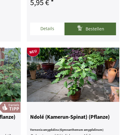
5,95 € *
Details
Bestellen
flanze)
Ndolé (Kamerun-Spinat) (Pflanze)
Vernonia amygdalina (Gymnanthemum amygdalinum)