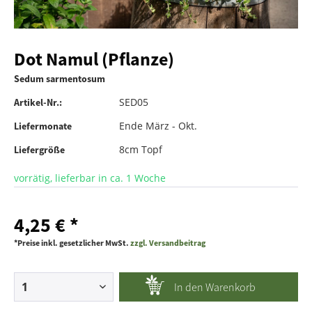
Dot Namul (Pflanze)
Sedum sarmentosum
SED05
Artikel-Nr.:
Ende März - Okt.
Liefermonate
8cm Topf
Liefergröße
vorrätig, lieferbar in ca. 1 Woche
4,25 € *
*Preise inkl. gesetzlicher MwSt.
zzgl. Versandbeitrag
In den
Warenkorb