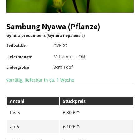
Sambung Nyawa (Pflanze)
Gynura procumbens (Gynura nepalensis)
GYN22
Artikel-Nr.:
Mitte Apr. - Okt.
Liefermonate
8cm Topf
Liefergröße
vorrätig, lieferbar in ca. 1 Woche
Anzahl
Stückpreis
bis
5
6,80 € *
ab
6
6,10 € *