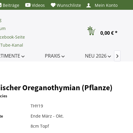
Beiträge
Videos
Wunschliste
Mein Konto
g
rum
0,00 € *
cebook-Seite
uTube-Kanal
RTIMENTE
PRAXIS
NEU 2026

nischer Oreganothymian (Pflanze)
cies
THY19
Ende März - Okt.
te
8cm Topf
e