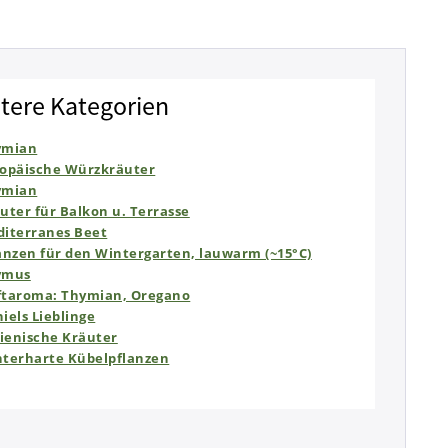
tere Kategorien
ymian
opäische Würzkräuter
ymian
uter für Balkon u. Terrasse
iterranes Beet
anzen für den Wintergarten, lauwarm (~15°C)
ymus
taroma: Thymian, Oregano
iels Lieblinge
lienische Kräuter
terharte Kübelpflanzen