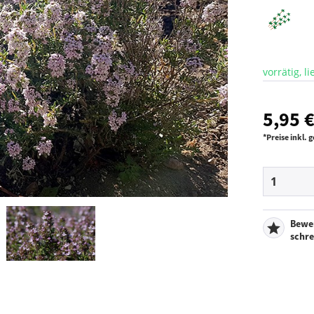
vorrätig, l
5,95 €
*Preise inkl.
Bewe
schr