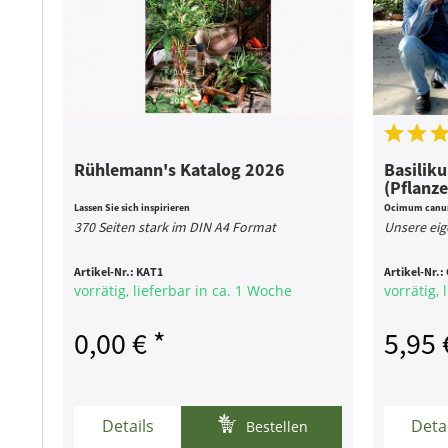
Rühlemann's Katalog 2026
Basilik
(Pflanze
Lassen Sie sich inspirieren
Ocimum canum
370 Seiten stark im DIN A4 Format
Unsere eig
Artikel-Nr.:
KAT1
Artikel-Nr.:
vorrätig, lieferbar in ca. 1 Woche
vorrätig, 
0,00 € *
5,95 
Details
Deta
Bestellen