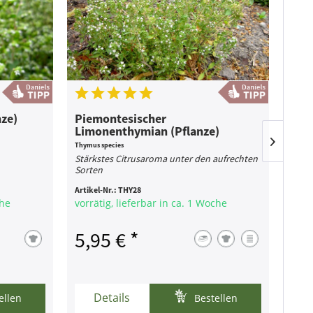
nze)
Piemontesischer
Gri
Limonenthymian (Pflanze)
(Pfl
Thymus species
Origan
Stärkstes Citrusaroma unter den aufrechten
Das e
Sorten
Artikel-Nr.:
THY28
Artike
che
vorrätig, lieferbar in ca. 1 Woche
zur Z
5,95 € *
5,
Details
ellen
Bestellen