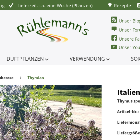
ung
Lieferzeit: ca. eine Woche (Pflanzen)
Rezepte
Unser Blo
Unser Fo
Unsere Fa
Unser Yo
DUFTPFLANZEN
VERWENDUNG
SO
uberose
Thymian
Italie
Thymus spe
Artikel-Nr.:
Liefermona
Liefergröß