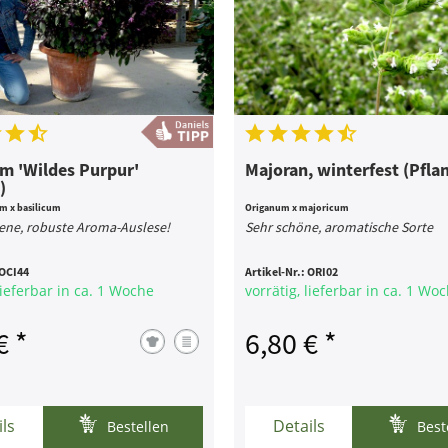
um 'Wildes Purpur'
Majoran, winterfest (Pfla
)
 x basilicum
Origanum x majoricum
ene, robuste Aroma-Auslese!
Sehr schöne, aromatische Sorte
OCI44
Artikel-Nr.:
ORI02
lieferbar in ca. 1 Woche
vorrätig, lieferbar in ca. 1 Wo
€ *
6,80 € *
ils
Details
Bestellen
Best