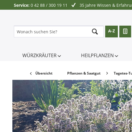
Service:
0 42 88 / 300 19 11
35 Jahre Wissen & Erfahr
A-Z
WÜRZKRÄUTER
HEILPFLANZEN
Übersicht
Pflanzen & Saatgut
Tagetes-T