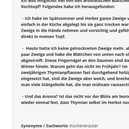
ich also möglichst viel von den aromatischen Blättch
Kochtopf? Folgendes habe ich herausgefunden:
- Ich habe im Spätsommer und Herbst ganze Zweige vo
einfach in der Küche abgelegt bis sie ganz trocken wa
Zweige in die Hände nehmen und vorsichtig und gefühlv
direkt in meinen Topf.
- Heute hatte ich keine getrockneten Zweige mehr, als
paar Zweige und habe die Blättchen von unten nach 
abgestreift.
Etwas Fingernägel an den Daumen sind da 
Winter hinein. Warum geht das nicht im Frühjahr? Im
zweijährigen Thymianpflanzen fast durchgehend holz
eingesetzt hat, sind die Zweige aber weich, und brech
man viele Stängelteile hat, die man mühsam raussort
- Und das Aroma? Ist das nicht vor der Blüte am beste
wieder einmal fest, dass Thymian selbst im Herbst no
Synonyme / Suchworte:
Küchenkräuter