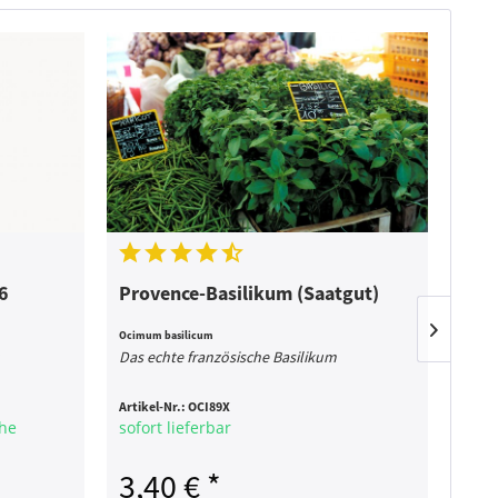
6
Provence-Basilikum (Saatgut)
Nea
(Sa
Ocimum basilicum
Ocimum
Das echte französische Basilikum
Große
Artikel-Nr.:
OCI89X
Artike
che
sofort lieferbar
sofor
3,40 € *
2,