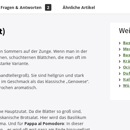
Fragen & Antworten
2
Ähnliche Artikel
t)
Wei
Bas
Med
schen Sommers auf der Zunge. Wenn man in der
Bas
inen, schüchternen Blättchen, die man oft im
Krä
tarke Variante.
Oc
Duf
handtellergroß). Sie sind hellgrün und stark
Ita
er im Geschmack als das klassische „Genovese“.
Wür
prochen aromatisch.
e Hauptzutat. Da die Blätter so groß sind,
oskanische Brotsalat. Hier wird das Basilikum
oma. Und für
Pappa al Pomodoro
: In dieser
n – es wird oft erst ganz am Ende hinzugefügt,