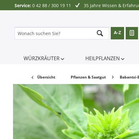
Service:
0 42 88 / 300 19 11
35 Jahre Wissen & Erfahr
A-Z
WÜRZKRÄUTER
HEILPFLANZEN
Übersicht
Pflanzen & Saatgut
Babantsi-