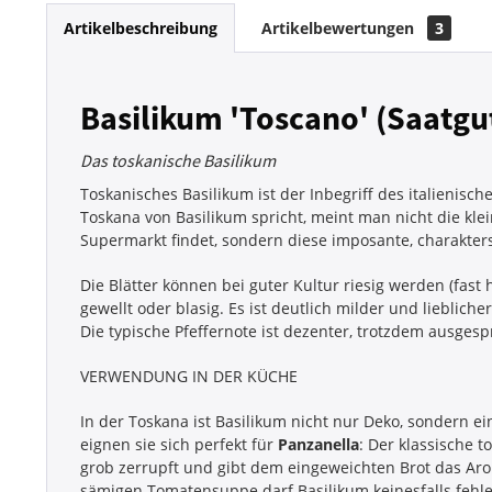
Artikelbeschreibung
Artikelbewertungen
3
Basilikum 'Toscano' (Saatgu
Das toskanische Basilikum
Toskanisches Basilikum ist der Inbegriff des italieni
Toskana von Basilikum spricht, meint man nicht die kle
Supermarkt findet, sondern diese imposante, charakters
Die Blätter können bei guter Kultur riesig werden (fast 
gewellt oder blasig. Es ist deutlich milder und lieblich
Die typische Pfeffernote ist dezenter, trotzdem ausges
VERWENDUNG IN DER KÜCHE
In der Toskana ist Basilikum nicht nur Deko, sondern ein
eignen sie sich perfekt für
Panzanella
: Der klassische t
grob zerrupft und gibt dem eingeweichten Brot das Ar
sämigen Tomatensuppe darf Basilikum keinesfalls fehle