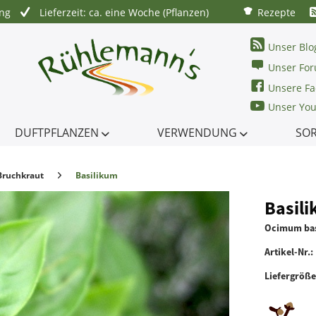
ung
Lieferzeit: ca. eine Woche (Pflanzen)
Rezepte
Unser Blo
Unser Fo
Unsere Fa
Unser Yo
DUFTPFLANZEN
VERWENDUNG
SO
Bruchkraut
Basilikum
Basili
Ocimum bas
Artikel-Nr.:
Liefergröß