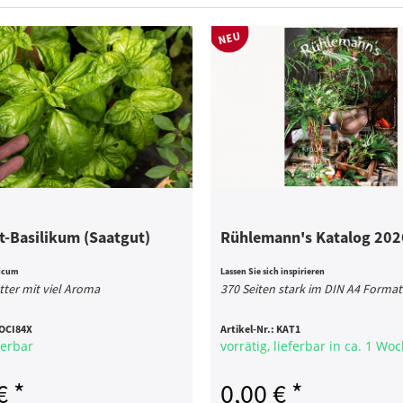
Basilikum (Saatgut)
Rühlemann's Katalog 202
icum
Lassen Sie sich inspirieren
tter mit viel Aroma
370 Seiten stark im DIN A4 Format
OCI84X
Artikel-Nr.:
KAT1
ferbar
vorrätig, lieferbar in ca. 1 Wo
€ *
0,00 € *