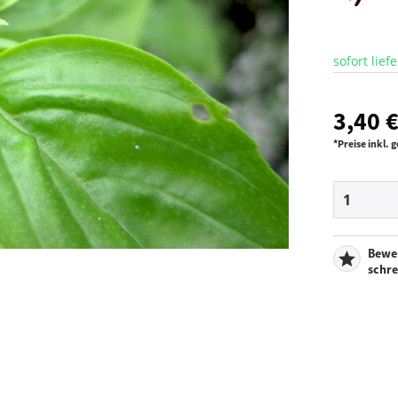
sofort lief
3,40 €
*Preise inkl.
Bewe
schr