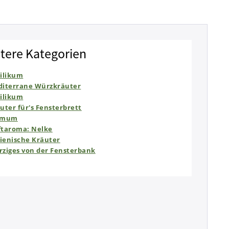
tere Kategorien
ilikum
iterrane Würzkräuter
ilikum
uter für's Fensterbrett
imum
taroma: Nelke
lienische Kräuter
ziges von der Fensterbank