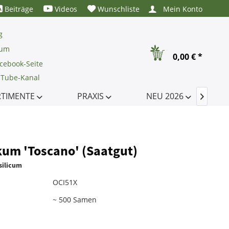
Beiträge
Videos
Wunschliste
Mein Konto
g
rum
0,00 € *
cebook-Seite
uTube-Kanal
RTIMENTE
PRAXIS
NEU 2026

kum 'Toscano' (Saatgut)
ilicum
OCI51X
~ 500 Samen
e