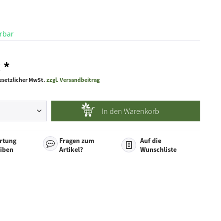
erbar
 *
 gesetzlicher MwSt.
zzgl. Versandbeitrag
In den
Warenkorb
rtung
Fragen zum
Auf die
eiben
Artikel?
Wunschliste