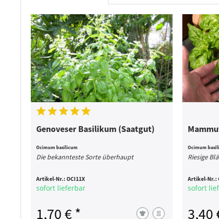
Genoveser Basilikum (Saatgut)
Mammut-
Ocimum basilicum
Ocimum basil
Die bekannteste Sorte überhaupt
Riesige Blä
Artikel-Nr.:
OCI11X
Artikel-Nr.:
sofort lieferbar
sofort lie
1,70 € *
3,40 