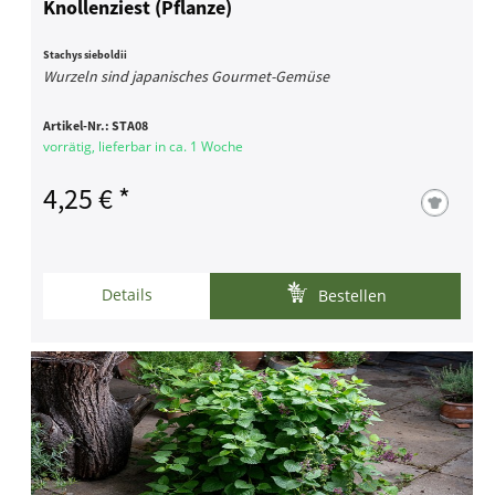
Knollenziest (Pflanze)
Stachys sieboldii
Wurzeln sind japanisches Gourmet-Gemüse
Artikel-Nr.:
STA08
vorrätig, lieferbar in ca. 1 Woche
4,25 € *
Details
Bestellen