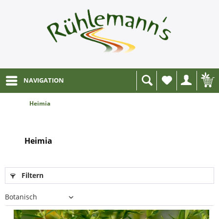
NAVIGATION
Wunschliste
Heimia
Heimia
Filtern