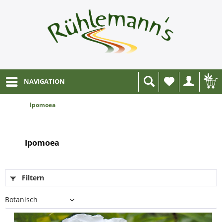
NAVIGATION
Wunschliste
Ipomoea
Ipomoea
Filtern