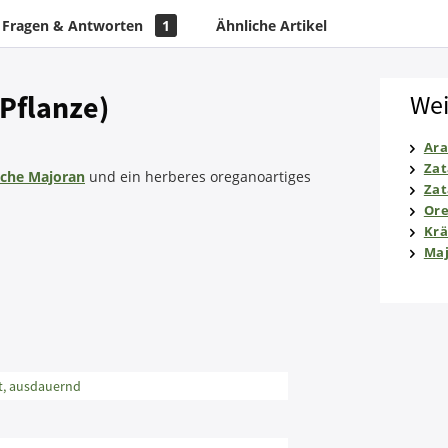
Fragen & Antworten
1
Ähnliche Artikel
(Pflanze)
Wei
Ara
Zat
sche Majoran
und ein herberes oreganoartiges
Zat
Or
Krä
Ma
st, ausdauernd