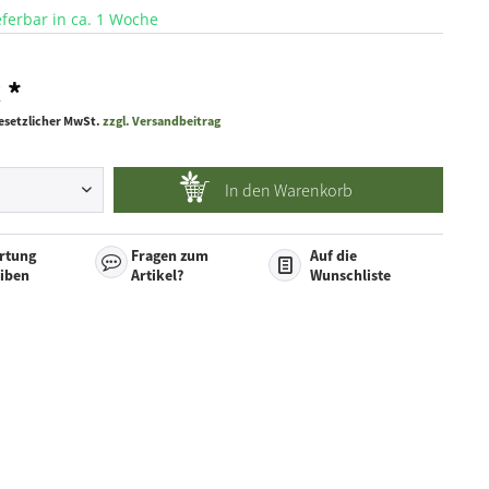
ieferbar in ca. 1 Woche
 *
 gesetzlicher MwSt.
zzgl. Versandbeitrag
In den
Warenkorb
rtung
Fragen zum
Auf die
eiben
Artikel?
Wunschliste