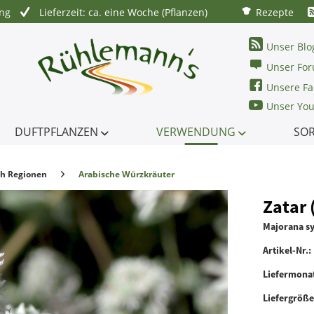
ung
Lieferzeit: ca. eine Woche (Pflanzen)
Rezepte
Unser Blo
Unser Fo
Unsere Fa
Unser Yo
DUFTPFLANZEN
VERWENDUNG
SO
ch Regionen
Arabische Würzkräuter
Zatar 
Majorana sy
Artikel-Nr.:
Liefermona
Liefergröß