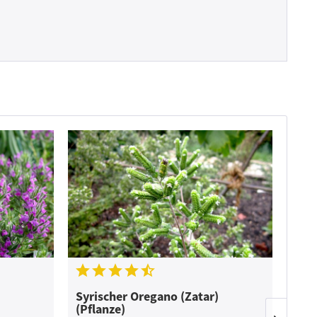
Syrischer Oregano (Zatar)
Bas
(Pflanze)
(Pfl