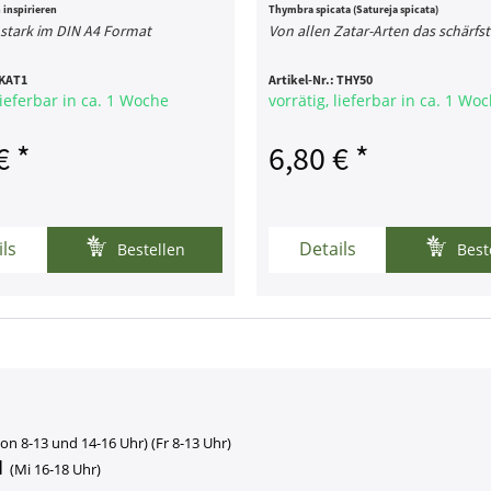
 inspirieren
Thymbra spicata (Satureja spicata)
 stark im DIN A4 Format
Von allen Zatar-Arten das schärfs
KAT1
Artikel-Nr.:
THY50
lieferbar in ca. 1 Woche
vorrätig, lieferbar in ca. 1 Wo
€ *
6,80 € *
ils
Details
Bestellen
Best
on 8-13 und 14-16 Uhr) (Fr 8-13 Uhr)
1
(Mi 16-18 Uhr)