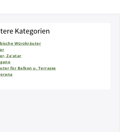
tere Kategorien
bische Würzkräuter
ar
ar, Za'atar
egano
uter für Balkon u. Terrasse
jorana