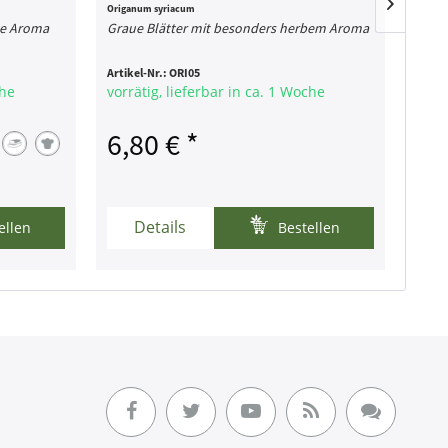
Origanum syriacum
Ocimum
te Aroma
Graue Blätter mit besonders herbem Aroma
Unser
Artikel-Nr.:
ORI05
Artike
che
vorrätig, lieferbar in ca. 1 Woche
vorr
6,80 € *
5,
Details
ellen
Bestellen