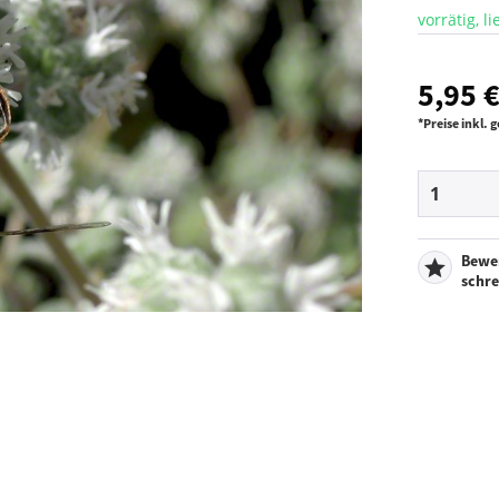
vorrätig, l
5,95 €
*Preise inkl.
Bewe
schr