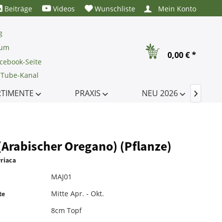
Beiträge
Videos
Wunschliste
Mein Konto
g
rum
0,00 € *
cebook-Seite
uTube-Kanal
RTIMENTE
PRAXIS
NEU 2026

(Arabischer Oregano) (Pflanze)
riaca
MAJ01
Mitte Apr. - Okt.
te
8cm Topf
e