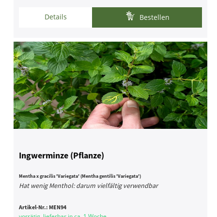
Details
Bestellen
Ingwerminze (Pflanze)
Mentha x gracilis 'Variegata' (Mentha gentilis 'Variegata')
Hat wenig Menthol: darum vielfältig verwendbar
Artikel-Nr.:
MEN94
vorrätig, lieferbar in ca. 1 Woche