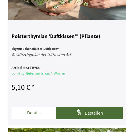
Polsterthymian 'Duftkissen'® (Pflanze)
Thymus x cherlerioides ‚Duftkissen‘®
Gewürzthymian der trittfesten Art
Artikel-Nr.:
THY68
vorrätig, lieferbar in ca. 1 Woche
5,10 € *
Details
Bestellen