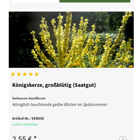
Königskerze, großblütig (Saatgut)
Verbascum densiflorum
Königlich leuchtende gelbe Blüten im Spätsommer
Artikel-Nr.:
VER03X
sofort lieferbar
2,55 € *