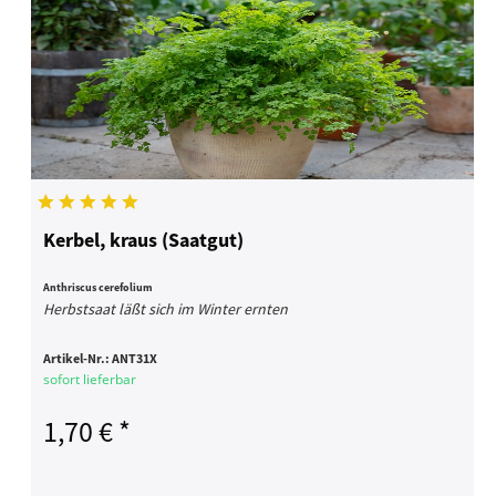
Kerbel, kraus (Saatgut)
Anthriscus cerefolium
Herbstsaat läßt sich im Winter ernten
Artikel-Nr.:
ANT31X
sofort lieferbar
1,70 € *