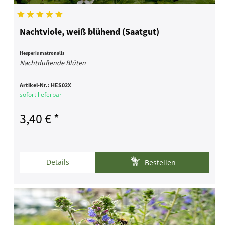
Nachtviole, weiß blühend (Saatgut)
Hesperis matronalis
Nachtduftende Blüten
Artikel-Nr.:
HES02X
sofort lieferbar
3,40 € *
Details
Bestellen