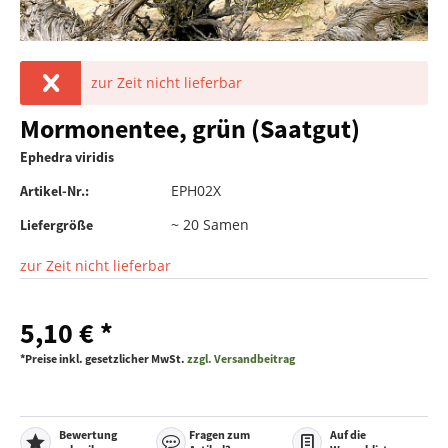
zur Zeit nicht lieferbar
Mormonentee, grün (Saatgut)
Ephedra viridis
EPH02X
Artikel-Nr.:
~ 20 Samen
Liefergröße
zur Zeit nicht lieferbar
5,10 € *
*Preise inkl. gesetzlicher MwSt.
zzgl. Versandbeitrag
Bewertung
Fragen zum
Auf die