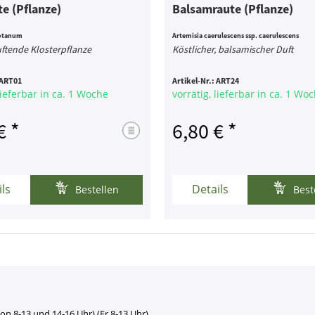
e (Pflanze)
Balsamraute (Pflanze)
rotanum
Artemisia caerulescens ssp. caerulescens
ftende Klosterpflanze
Köstlicher, balsamischer Duft
ART01
Artikel-Nr.:
ART24
lieferbar in ca. 1 Woche
vorrätig, lieferbar in ca. 1 Wo
€ *
6,80 € *
ils
Details
Bestellen
Best
on 8-13 und 14-16 Uhr) (Fr 8-13 Uhr)