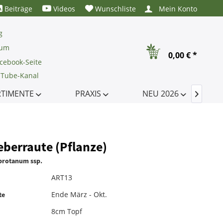
Beiträge
Videos
Wunschliste
Mein Konto
g
rum
0,00 € *
cebook-Seite
uTube-Kanal
RTIMENTE
PRAXIS
NEU 2026

berraute (Pflanze)
brotanum ssp.
ART13
Ende März - Okt.
te
8cm Topf
e