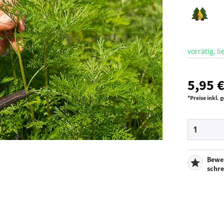
vorrätig, l
5,95 €
*Preise inkl.
Bewe
schr