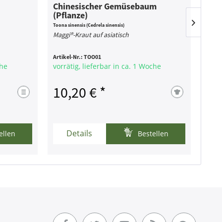
Chinesischer Gemüsebaum
Likö
(Pflanze)
Toona sinensis (Cedrela sinensis)
Artemis
Maggi®-Kraut auf asiatisch
Likö
Artikel-Nr.:
TOO01
Artike
che
vorrätig, lieferbar in ca. 1 Woche
vorr
10,20 € *
8,
Details
ellen
Bestellen