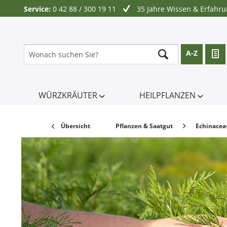
Service:
0 42 88 / 300 19 11
35 Jahre Wissen & Erfahr
A-Z
WÜRZKRÄUTER
HEILPFLANZEN
Übersicht
Pflanzen & Saatgut
Echinacea