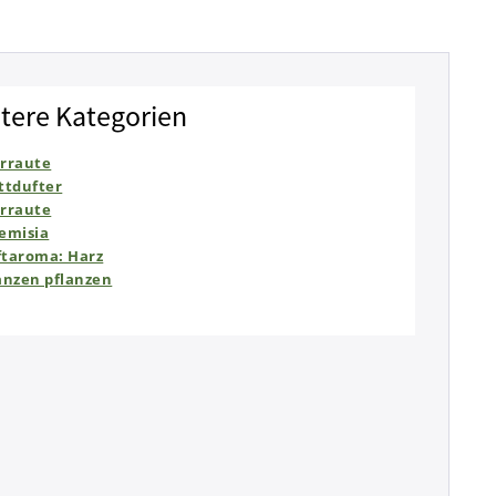
tere Kategorien
rraute
ttdufter
rraute
emisia
taroma: Harz
anzen pflanzen