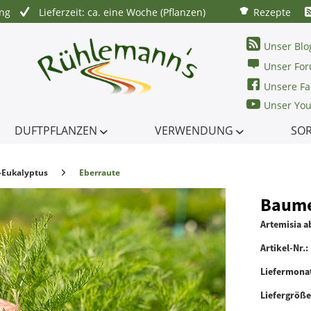
ung
Lieferzeit: ca. eine Woche (Pflanzen)
Rezepte
Unser Blo
Unser Fo
Unsere Fa
Unser Yo
DUFTPFLANZEN
VERWENDUNG
SO
-Eukalyptus
Eberraute
Baume
Artemisia a
Artikel-Nr.:
Liefermona
Liefergröß