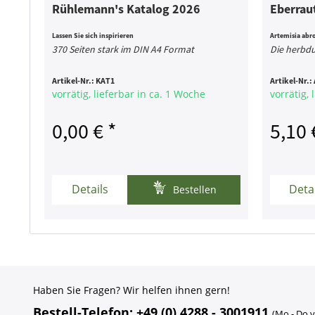
Rühlemann's Katalog 2026
Eberraut
Lassen Sie sich inspirieren
Artemisia ab
370 Seiten stark im DIN A4 Format
Die herbdu
Artikel-Nr.:
KAT1
Artikel-Nr.:
vorrätig, lieferbar in ca. 1 Woche
vorrätig, 
0,00 € *
5,10 
Details
Deta
Bestellen
Haben Sie Fragen? Wir helfen ihnen gern!
Bestell-Telefon: +49 (0) 4288 - 3001911
(Mo - Do v