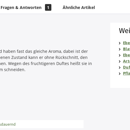
Fragen & Antworten
1
Ähnliche Artikel
Wei
Ebe
Bla
d haben fast das gleiche Aroma, dabei ist der
Ebe
senen Zustand kann er ohne Rückschnitt, den
Art
hen. Wegen des fruchtigeren Duftes heißt sie in
Duf
rm schneiden.
Pfl
usdauernd