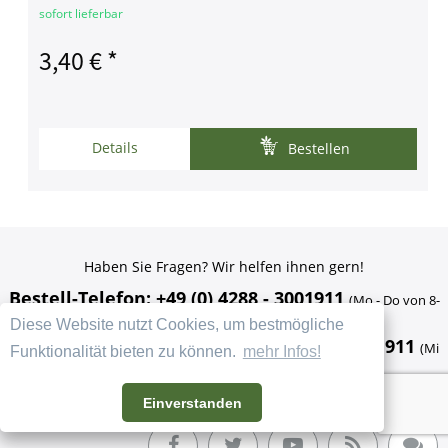
sofort lieferbar
3,40 € *
Details
Bestellen
Haben Sie Fragen? Wir helfen ihnen gern!
Bestell-Telefon: +49 (0) 4288 - 3001911
(Mo - Do von 8-
13 und 14-16 Uhr) (Fr 8-13 Uhr)
Diese Website nutzt Cookies, um bestmögliche
Gärtnerische Beratung: +49 (0) 4288 - 3001911
(Mi
Funktionalität bieten zu können.
mehr Infos!
16-18 Uhr)
oder
info@kraeuter-und-duftpflanzen.de
Einverstanden