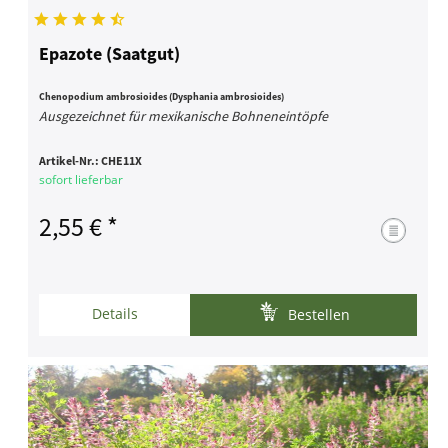
Epazote (Saatgut)
Chenopodium ambrosioides (Dysphania ambrosioides)
Ausgezeichnet für mexikanische Bohneneintöpfe
Artikel-Nr.:
CHE11X
sofort lieferbar
2,55 € *
Details
Bestellen