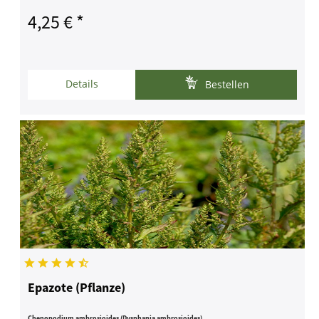
4,25 € *
Details
Bestellen
Epazote (Pflanze)
Chenopodium ambrosioides (Dysphania ambrosioides)