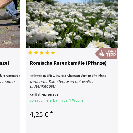
nze)
Römische Rasenkamille (Pflanze)
e 'Treneague')
Anthemis nobilis v. ligulosa (Chamaemelum nobile 'Plena')
zu mähen
Duftender Kamillenrasen mit weißen
Blütenknöpfen
Artikel-Nr.:
ANT01
vorrätig, lieferbar in ca. 1 Woche
4,25 € *