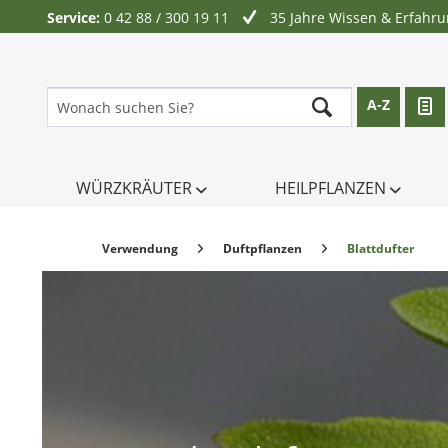
Service:
0 42 88 / 300 19 11
35 Jahre Wissen & Erfahr
A-Z
WÜRZKRÄUTER
HEILPFLANZEN
Verwendung
Duftpflanzen
Blattdufter