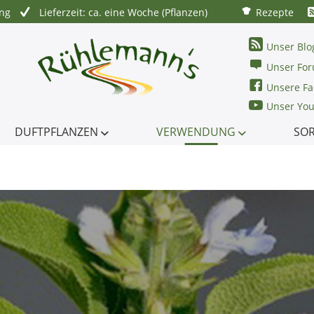
ung
Lieferzeit: ca. eine Woche (Pflanzen)
Rezepte
Unser Blo
Unser Fo
Unsere Fa
Unser Yo
DUFTPFLANZEN
VERWENDUNG
SO