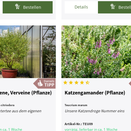
Details
Bestellen
Bestel
ne, Verveine (Pflanze)
Katzengamander (Pflanze)
a citriodora
Teucrium marum
utertee aus dem eigenen
Unsere Katzendroge Nummer eins
Artikel-Nr.:
TEU09
 in ca. 1 Woche
vorrätig, lieferbar in ca. 1 Woche