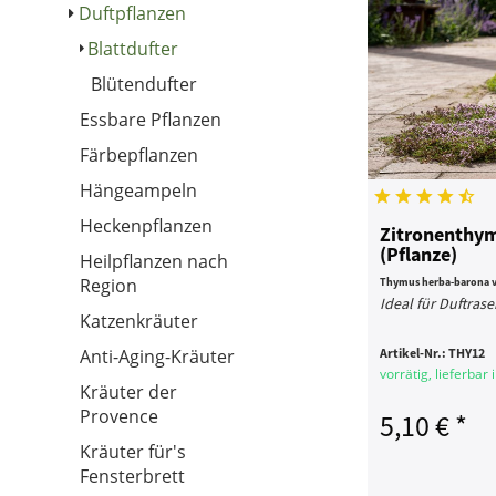
Duftpflanzen
Blattdufter
Blütendufter
Essbare Pflanzen
Färbepflanzen
Hängeampeln
Heckenpflanzen
Zitronenthym
(Pflanze)
Heilpflanzen nach
Region
Thymus herba-barona v.
Ideal für Duftras
Katzenkräuter
Anti-Aging-Kräuter
Artikel-Nr.:
THY12
vorrätig, lieferbar
Kräuter der
Provence
5,10 € *
Kräuter für's
Fensterbrett