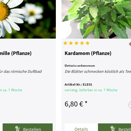
ille (Pflanze)
Kardamom (Pflanze)
Elettaria cardamomum
ür das römische Duftbad
Die Blätter schmecken köstlich als Te
Artikel-Nr.:
ELE01
 in ca. 1 Woche
vorrätig, lieferbar in ca. 1 Woche
6,80 € *
Details
Bestellen
Bestel