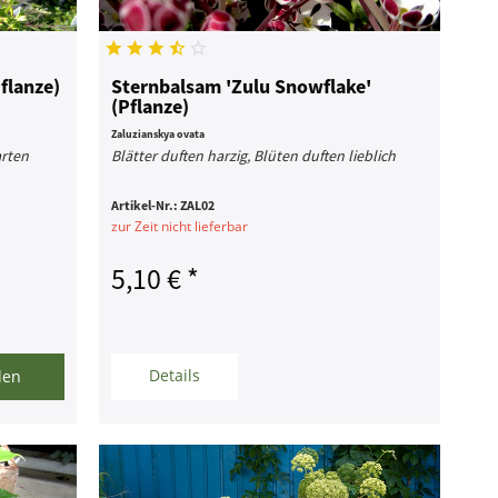
flanze)
Sternbalsam 'Zulu Snowflake'
(Pflanze)
Zaluzianskya ovata
arten
Blätter duften harzig, Blüten duften lieblich
Artikel-Nr.:
ZAL02
zur Zeit nicht lieferbar
5,10 € *
Details
len