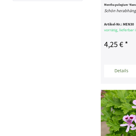
Frosthart
Mentha pulegium ‘Nan
Schön herabhäng
Artikel-Nr.:
MEN30
vorrätig, lieferbar
4,25 € *
Details