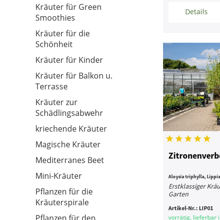
Kräuter für Green
Details
Smoothies
Kräuter für die
Schönheit
Kräuter für Kinder
Kräuter für Balkon u.
Terrasse
Kräuter zur
Schädlingsabwehr
kriechende Kräuter
Magische Kräuter
Zitronenverbe
Mediterranes Beet
Mini-Kräuter
Aloysia triphylla, Lippi
Erstklassiger Krä
Pflanzen für die
Garten
Kräuterspirale
Artikel-Nr.:
LIP01
Pflanzen für den
vorrätig, lieferbar