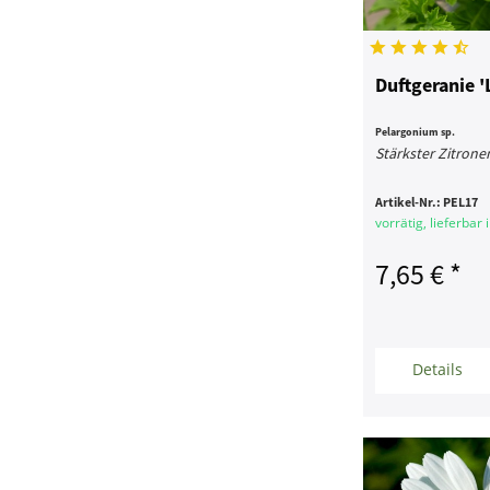
Duftgeranie '
Pelargonium sp.
Stärkster Zitron
Artikel-Nr.:
PEL17
vorrätig, lieferbar
7,65 € *
Details