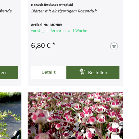
Monarda fistulosa x tetraploid
ftende
Blätter mit einzigartigem Rosenduft
Artikel-Nr.:
MON09
vorrätig, lieferbar in ca. 1 Woche
6,80 € *
Details
len
Bestellen