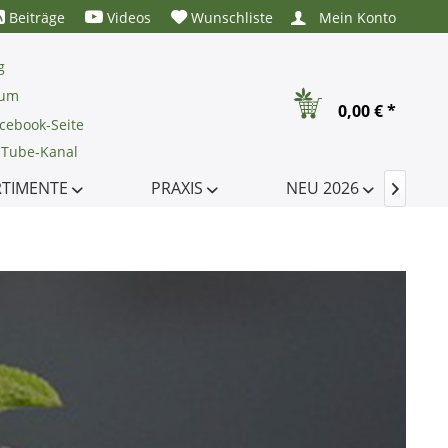
Beiträge
Videos
Wunschliste
Mein Konto
g
rum
0,00 € *
cebook-Seite
uTube-Kanal
RTIMENTE
PRAXIS
NEU 2026
