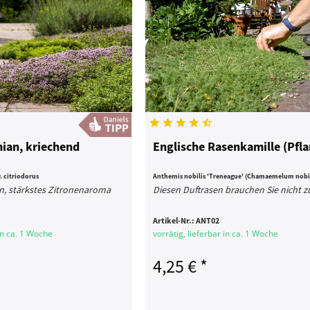
ian, kriechend
Englische Rasenkamille (Pfla
 citriodorus
Anthemis nobilis 'Treneague' (Chamaemelum nobil
en, stärkstes Zitronenaroma
Diesen Duftrasen brauchen Sie nicht 
Artikel-Nr.:
ANT02
 in ca. 1 Woche
vorrätig, lieferbar in ca. 1 Woche
4,25 € *