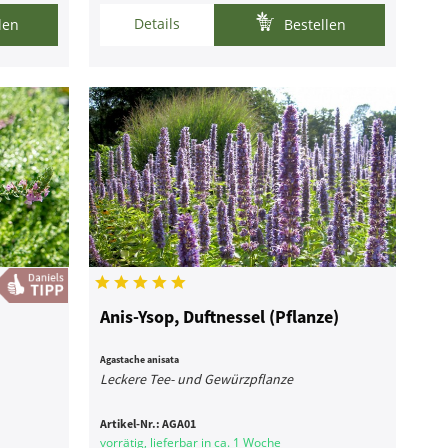
Details
len
Bestellen
Anis-Ysop, Duftnessel (Pflanze)
Agastache anisata
Leckere Tee- und Gewürzpflanze
Artikel-Nr.:
AGA01
vorrätig, lieferbar in ca. 1 Woche