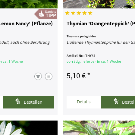
Lemon Fancy' (Pflanze)
Thymian 'Orangenteppich' (P
Thymus x pulegioides
enduft, auch ohne Berührung
Duftende Thymianteppiche für den G
Artikel-Nr.:
THY42
 in ca. 1 Woche
vorrätig, lieferbar in ca. 1 Woche
5,10 € *
Details
Bestellen
Bestel