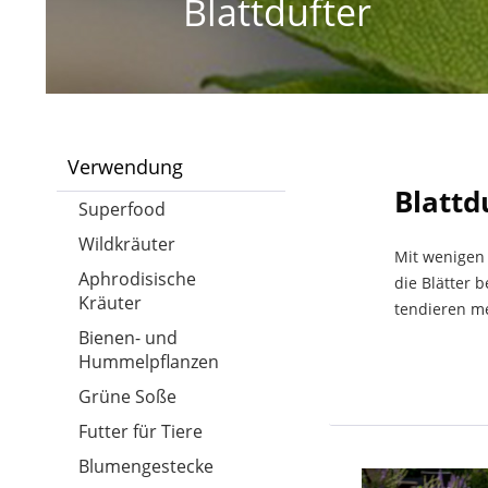
Blattdufter
Verwendung
Blattd
Superfood
Wildkräuter
Mit wenigen
Aphrodisische
die Blätter 
Kräuter
tendieren me
Bienen- und
Hummelpflanzen
Grüne Soße
Futter für Tiere
Blumengestecke