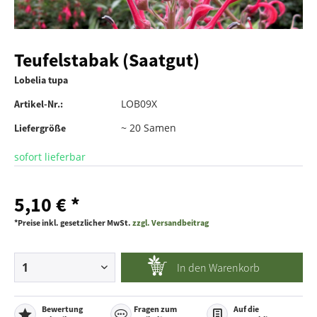
Teufelstabak (Saatgut)
Lobelia tupa
LOB09X
Artikel-Nr.:
~ 20 Samen
Liefergröße
sofort lieferbar
5,10 € *
*Preise inkl. gesetzlicher MwSt.
zzgl. Versandbeitrag
In den
Warenkorb
Bewertung
Fragen zum
Auf die