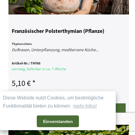
Französischer Polsterthymian (Pflanze)
Thymus nitens
Duftrasen, Unterpflanzung, mediterrane Küche...
Artikel-Nr.:
THY66
vorrätig, lieferbar in ca. 1 Woche
5,10 € *
Diese Website nutzt Cookies, um bestmögliche
Funktionalität bieten zu können.
mehr Infos!
Details
Bestellen
Einverstanden