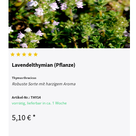
Lavendelthymian (Pflanze)
Thymus thracicus
Robuste Sorte mit harzigem Aroma
Artikel-Nr.:
THY14
vorrätig, lieferbar in ca. 1 Woche
5,10 € *