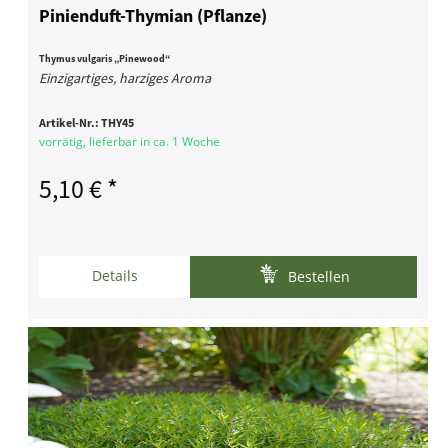
Pinienduft-Thymian (Pflanze)
Thymus vulgaris „Pinewood“
Einzigartiges, harziges Aroma
Artikel-Nr.:
THY45
vorrätig, lieferbar in ca. 1 Woche
5,10 € *
Details
Bestellen