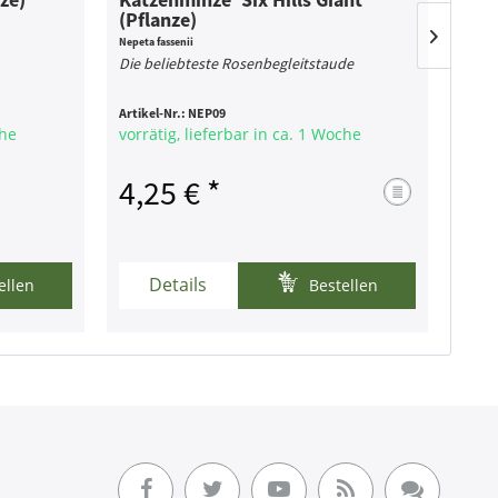
(Pflanze)
Nepeta fassenii
Lassen 
Die beliebteste Rosenbegleitstaude
370 S
Artikel-Nr.:
NEP09
Artike
che
vorrätig, lieferbar in ca. 1 Woche
vorr
4,25 € *
0,
Details
ellen
Bestellen