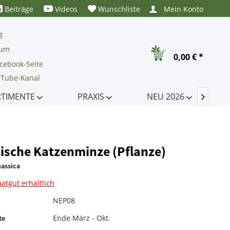
Beiträge
Videos
Wunschliste
Mein Konto
g
rum
0,00 € *
cebook-Seite
uTube-Kanal
RTIMENTE
PRAXIS
NEU 2026

ische Katzenminze (Pflanze)
assica
aatgut erhältlich
NEP08
Ende März - Okt.
te