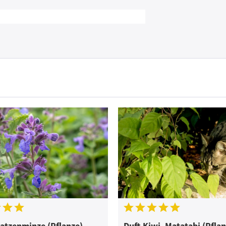
Katzenminze (Pflanze)
Duft-Kiwi, Matatabi (Pflan