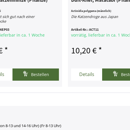
i
Actinidia polygama (männlich)
t sich gut nach einer
Die Katzendroge aus Japan
acke
NEP03
Artikel-Nr.:
ACT11
lieferbar in ca. 1 Woche
vorrätig, lieferbar in ca. 1 Wo
€ *
10,20 € *
ils
Details
Bestellen
Best
on 8-13 und 14-16 Uhr) (Fr 8-13 Uhr)