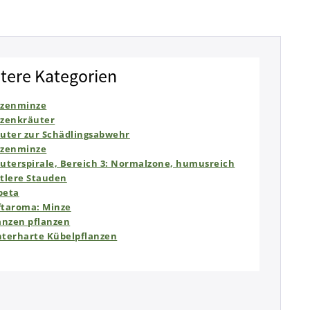
tere Kategorien
tzenminze
zenkräuter
uter zur Schädlingsabwehr
tzenminze
uterspirale, Bereich 3: Normalzone, humusreich
tlere Stauden
peta
taroma: Minze
anzen pflanzen
terharte Kübelpflanzen