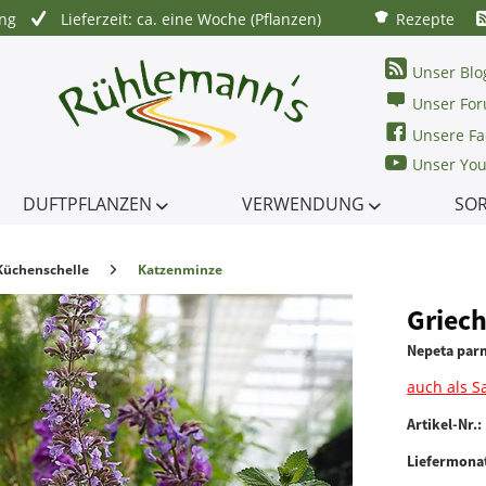
ung
Lieferzeit: ca. eine Woche (Pflanzen)
Rezepte
Unser Blo
Unser Fo
Unsere Fa
Unser Yo
DUFTPFLANZEN
VERWENDUNG
SO
üchenschelle
Katzenminze
Griech
Nepeta parn
auch als S
Artikel-Nr.:
Liefermona