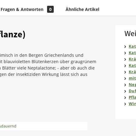
Fragen & Antworten
0
Ähnliche Artikel
flanze)
Wei
Ka
Kat
heimisch in den Bergen Griechenlands und
Krä
it blauvioletten Blütenkerzen über graugrünem
Ka
Blätter viele Neptalactone; - aber ob auch die
Krä
en der insektiziden Wirkung lässt sich aus
mit
Ne
Duf
Pfl
Win
usdauernd