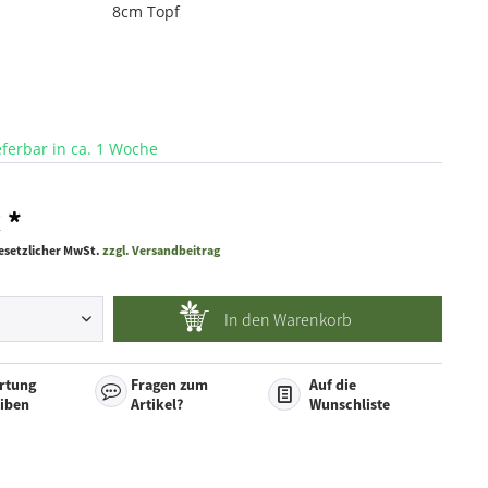
8cm Topf
e
ieferbar in ca. 1 Woche
 *
 gesetzlicher MwSt.
zzgl. Versandbeitrag
In den
Warenkorb
rtung
Fragen zum
Auf die
eiben
Artikel?
Wunschliste