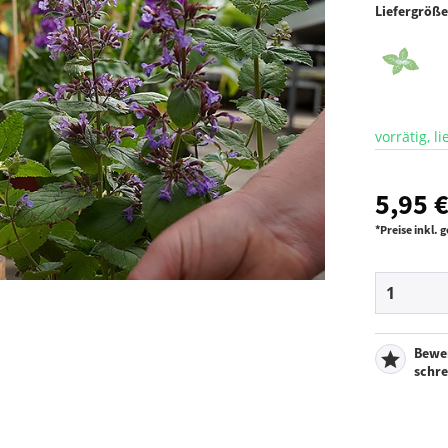
Liefergröß
vorrätig, l
5,95 €
*Preise inkl.
Bewe
schr