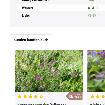
Höhe / Platzbedarf:
60/40
Wasser:
Licht:
Kunden kauften auch
Katzengamander (Pflanze)
Kleine 