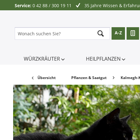
Service:
0 42 88 / 300 19 11
35 Jahre Wissen & Erfahr
A-Z
WÜRZKRÄUTER
HEILPFLANZEN
Übersicht
Pflanzen & Saatgut
Kalmegh-K