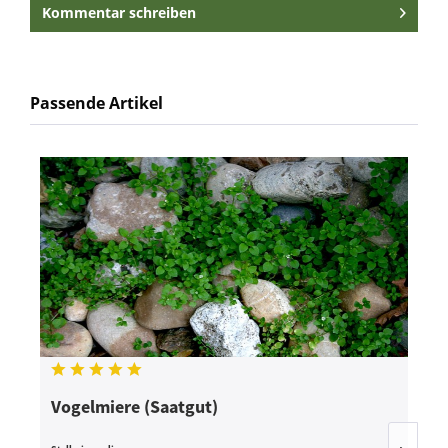
Kommentar schreiben
Passende Artikel
Vogelmiere (Saatgut)
L