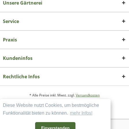
Unsere Gärtnerei
Service
Praxis
Kundeninfos
Rechtliche Infos
* Alle Preise inkl. Mwst. zzgl.
Versandkosten
Diese Website nutzt Cookies, um bestmögliche
Copyright
Datenschutzerklärung
Funktionalität bieten zu können.
mehr Infos!
Widerrufsbelehrung und Muster-Widerrufsformular
AGB und Kundeninformation
Einverstanden