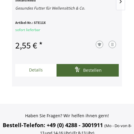
Stellaria media
T
Gesundes Futter für Wellensittich & Co.
E
Artikel-Nr.:
STE11X
A
sofort lieferbar
s
2,55 € *
Details
Bestellen
Haben Sie Fragen? Wir helfen ihnen gern!
Bestell-Telefon: +49 (0) 4288 - 3001911
(Mo - Do von 8-
13 und 14-16 Uhr) (Fr 8-13 Uhr)