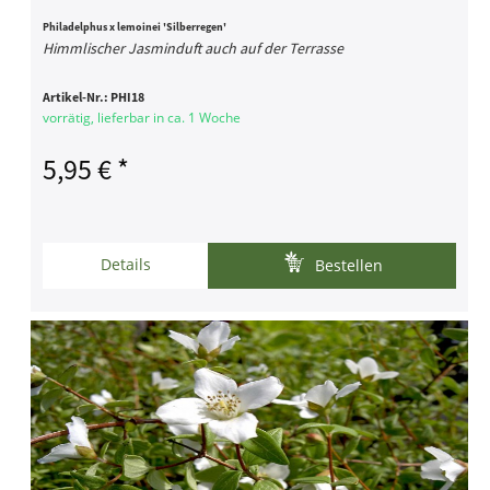
Philadelphus x lemoinei 'Silberregen'
Himmlischer Jasminduft auch auf der Terrasse
Artikel-Nr.:
PHI18
vorrätig, lieferbar in ca. 1 Woche
5,95 € *
Details
Bestellen