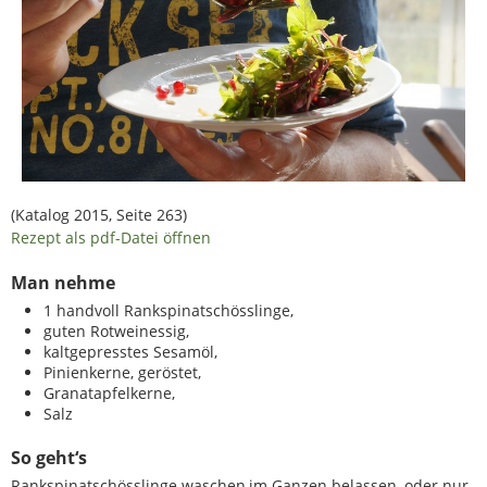
(Katalog 2015, Seite 263)
Rezept als pdf-Datei öffnen
Man nehme
1 handvoll Rankspinatschösslinge,
guten Rotweinessig,
kaltgepresstes Sesamöl,
Pinienkerne, geröstet,
Granatapfelkerne,
Salz
So geht‘s
Rankspinatschösslinge waschen,im Ganzen belassen, oder nur