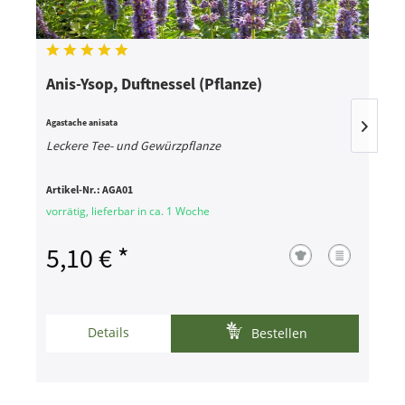
Anis-Ysop, Duftnessel (Pflanze)
A
Agastache anisata
A
Leckere Tee- und Gewürzpflanze
L
Artikel-Nr.:
AGA01
A
vorrätig, lieferbar in ca. 1 Woche
s
5,10 € *
Details
Bestellen