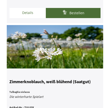
Details
Bestellen
Zimmerknoblauch, weiß blühend (Saatgut)
Tulbaghia violacea
Die winterharte Spielart
Artikel-Nr.:
TUL03X