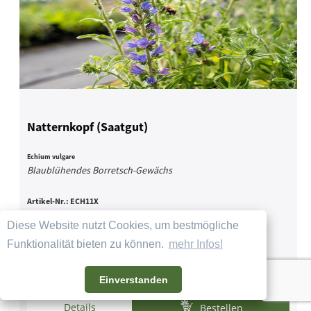
Natternkopf (Saatgut)
Echium vulgare
Blaublühendes Borretsch-Gewächs
Artikel-Nr.:
ECH11X
vorrätig, lieferbar in ca. 1 Woche
Diese Website nutzt Cookies, um bestmögliche
3,40 € *
Funktionalität bieten zu können.
mehr Infos!
Einverstanden
Details
Bestellen