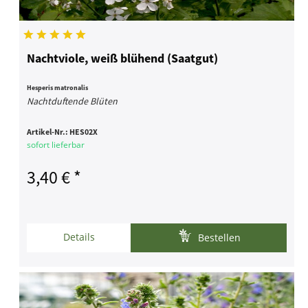
Nachtviole, weiß blühend (Saatgut)
Hesperis matronalis
Nachtduftende Blüten
Artikel-Nr.:
HES02X
sofort lieferbar
3,40 € *
Details
Bestellen