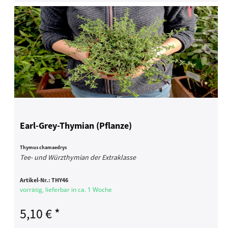
Earl-Grey-Thymian (Pflanze)
Thymus chamaedrys
Tee- und Würzthymian der Extraklasse
Artikel-Nr.:
THY46
vorrätig, lieferbar in ca. 1 Woche
5,10 € *