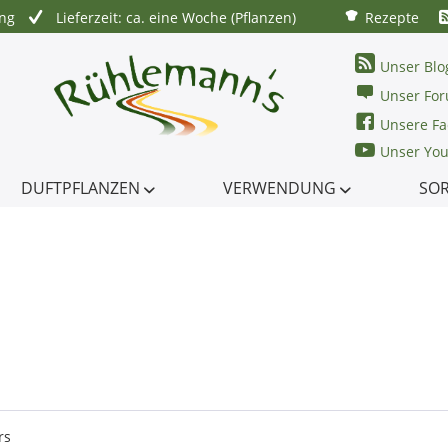
ung
Lieferzeit: ca. eine Woche (Pflanzen)
Rezepte
Unser Blo
Unser Fo
Unsere Fa
Unser Yo
DUFTPFLANZEN
VERWENDUNG
SO
rs