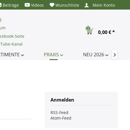
Beiträge
Videos
Wunschliste
Mein Konto
g
rum
0,00 € *
cebook-Seite
uTube-Kanal
RTIMENTE
PRAXIS
NEU 2026

Anmelden
RSS-Feed
Atom-Feed