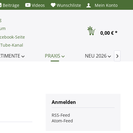
Beiträge
Videos
Wunschliste
Mein Konto
g
rum
0,00 € *
cebook-Seite
uTube-Kanal
RTIMENTE
PRAXIS
NEU 2026

Anmelden
RSS-Feed
Atom-Feed