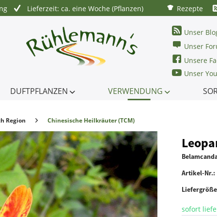
ung
Lieferzeit: ca. eine Woche (Pflanzen)
Rezepte
Unser Blo
Unser Fo
Unsere Fa
Unser Yo
DUFTPFLANZEN
VERWENDUNG
SO
ch Region
Chinesische Heilkräuter (TCM)
Leopa
Belamcanda
Artikel-Nr.:
Liefergröß
sofort lief