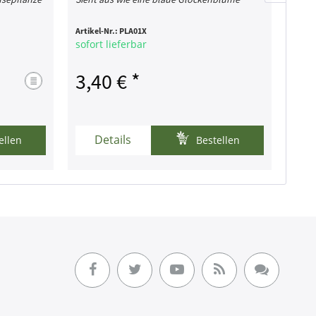
blüh
Artikel-Nr.:
PLA01X
Artike
sofort lieferbar
sofor
3,40 € *
2,
Details
ellen
Bestellen