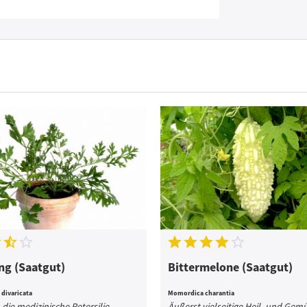
ng (Saatgut)
Bittermelone (Saatgut)
divaricata
Momordica charantia
die medizinische Petersilie
Äußerst vielseitige Heil- und Gem