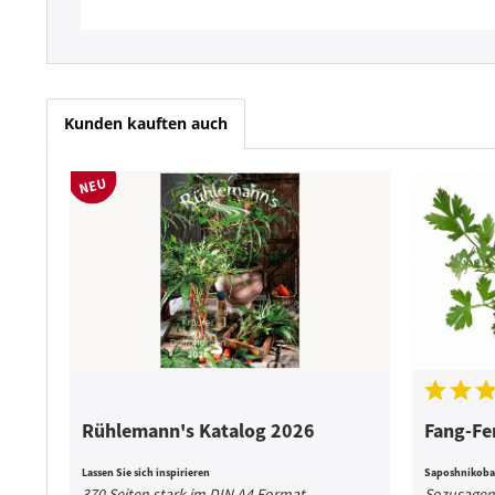
Kunden kauften auch
Rühlemann's Katalog 2026
Fang-Fe
Lassen Sie sich inspirieren
Saposhnikoba 
370 Seiten stark im DIN A4 Format
Sozusagen 