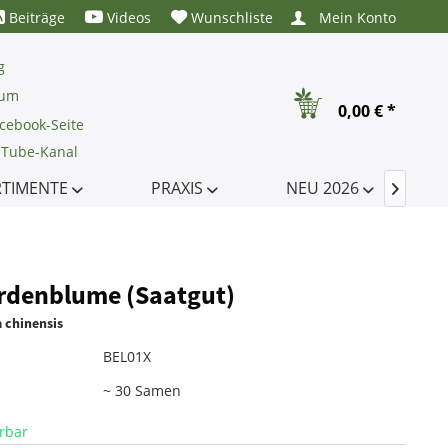
Beiträge
Videos
Wunschliste
Mein Konto
g
rum
0,00 € *
cebook-Seite
uTube-Kanal
RTIMENTE
PRAXIS
NEU 2026

rdenblume (Saatgut)
 chinensis
BEL01X
~ 30 Samen
e
erbar