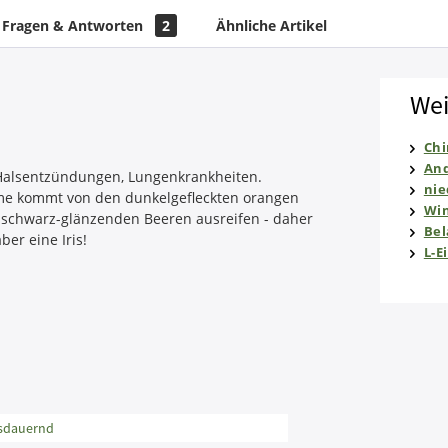
Fragen & Antworten
2
Ähnliche Artikel
Wei
Chi
And
 Halsentzündungen, Lungenkrankheiten.
nie
ame kommt von den dunkelgefleckten orangen
Win
 schwarz-glänzenden Beeren ausreifen - daher
Be
ber eine Iris!
L-E
usdauernd