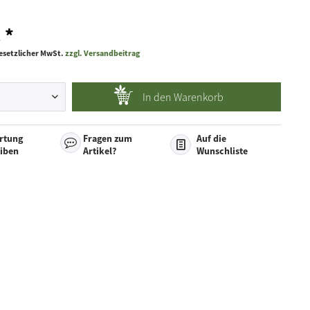
 *
 gesetzlicher MwSt.
zzgl. Versandbeitrag
In den
Warenkorb
rtung
Fragen zum
Auf die
eiben
Artikel?
Wunschliste