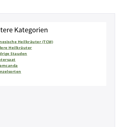
tere Kategorien
nesische Heilkräuter (TCM)
ere Heilkräuter
drige Stauden
tersaat
lamcanda
inzelsorten