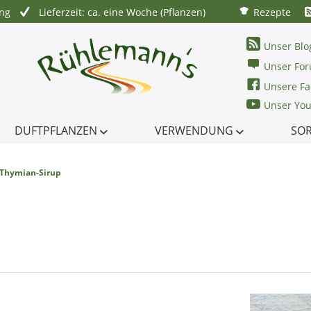
ung
Lieferzeit: ca. eine Woche (Pflanzen)
Rezepte
Unser Blo
Unser Fo
Unsere Fa
Unser Yo
DUFTPFLANZEN
VERWENDUNG
SO
-Thymian-Sirup