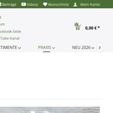
Beiträge
Videos
Wunschliste
Mein Konto
g
rum
0,00 € *
cebook-Seite
uTube-Kanal
RTIMENTE
PRAXIS
NEU 2026
