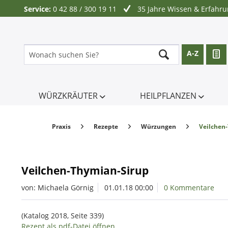
Service:
0 42 88 / 300 19 11
35 Jahre Wissen & Erfahr
A-Z
WÜRZKRÄUTER
HEILPFLANZEN
Praxis
Rezepte
Würzungen
Veilchen
Veilchen-Thymian-Sirup
von: Michaela Görnig
01.01.18 00:00
0 Kommentare
(Katalog 2018, Seite 339)
Rezept als pdf-Datei öffnen