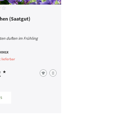
chen (Saatgut)
üten duften im Frühling
IO01X
t lieferbar
 *
ls