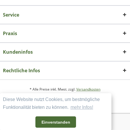
Service
Praxis
Kundeninfos
Rechtliche Infos
* Alle Preise inkl. Mwst. zzgl.
Versandkosten
Diese Website nutzt Cookies, um bestmögliche
Copyright
Datenschutzerklärung
Funktionalität bieten zu können.
mehr Infos!
Widerrufsbelehrung und Muster-Widerrufsformular
AGB und Kundeninformation
Einverstanden