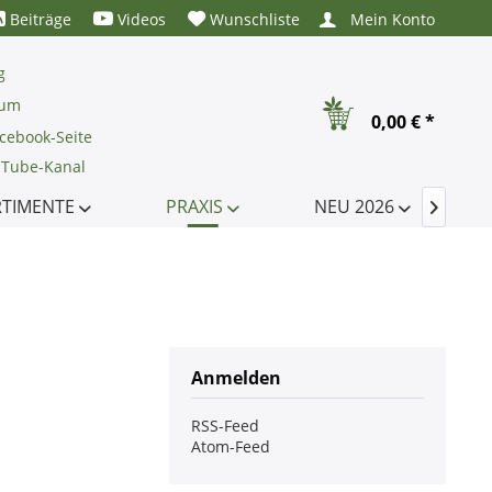
Beiträge
Videos
Wunschliste
Mein Konto
g
rum
0,00 € *
cebook-Seite
uTube-Kanal
RTIMENTE
PRAXIS
NEU 2026

Anmelden
RSS-Feed
Atom-Feed