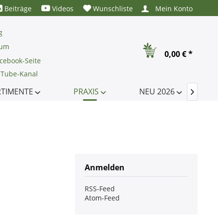
Beiträge
Videos
Wunschliste
Mein Konto
g
rum
0,00 € *
cebook-Seite
uTube-Kanal
RTIMENTE
PRAXIS
NEU 2026

Anmelden
RSS-Feed
Atom-Feed