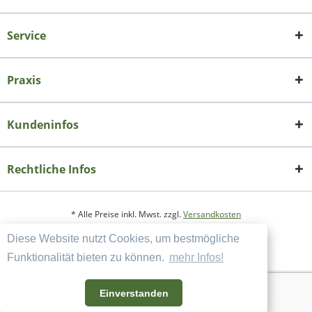
Service
Praxis
Kundeninfos
Rechtliche Infos
* Alle Preise inkl. Mwst. zzgl.
Versandkosten
Diese Website nutzt Cookies, um bestmögliche
Copyright
Datenschutzerklärung
Funktionalität bieten zu können.
mehr Infos!
Widerrufsbelehrung und Muster-Widerrufsformular
AGB und Kundeninformation
Einverstanden