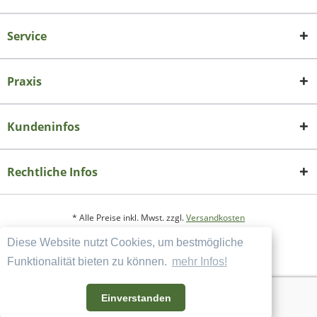
Service
Praxis
Kundeninfos
Rechtliche Infos
* Alle Preise inkl. Mwst. zzgl.
Versandkosten
Diese Website nutzt Cookies, um bestmögliche
Copyright
Datenschutzerklärung
Funktionalität bieten zu können.
mehr Infos!
Widerrufsbelehrung und Muster-Widerrufsformular
AGB und Kundeninformation
Einverstanden