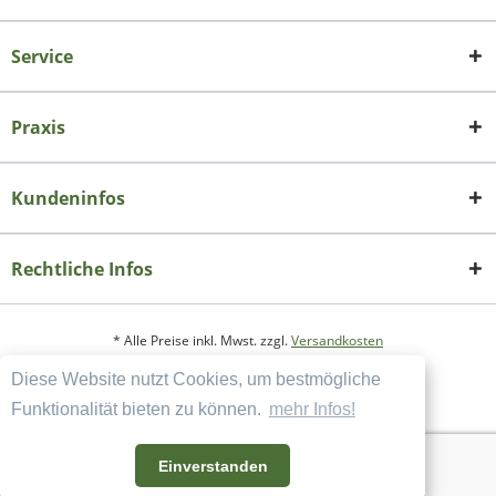
Service
Praxis
Kundeninfos
Rechtliche Infos
* Alle Preise inkl. Mwst. zzgl.
Versandkosten
Diese Website nutzt Cookies, um bestmögliche
Copyright
Datenschutzerklärung
Funktionalität bieten zu können.
mehr Infos!
Widerrufsbelehrung und Muster-Widerrufsformular
AGB und Kundeninformation
Einverstanden