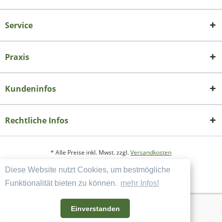
Service
Praxis
Kundeninfos
Rechtliche Infos
* Alle Preise inkl. Mwst. zzgl.
Versandkosten
Diese Website nutzt Cookies, um bestmögliche
Copyright
Datenschutzerklärung
Funktionalität bieten zu können.
mehr Infos!
Widerrufsbelehrung und Muster-Widerrufsformular
AGB und Kundeninformation
Einverstanden