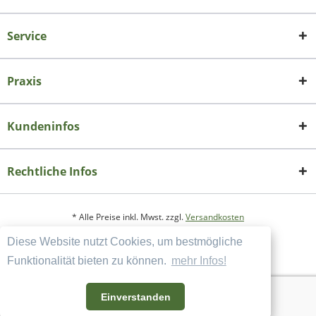
Service
Praxis
Kundeninfos
Rechtliche Infos
* Alle Preise inkl. Mwst. zzgl.
Versandkosten
Diese Website nutzt Cookies, um bestmögliche
Copyright
Datenschutzerklärung
Funktionalität bieten zu können.
mehr Infos!
Widerrufsbelehrung und Muster-Widerrufsformular
AGB und Kundeninformation
Einverstanden