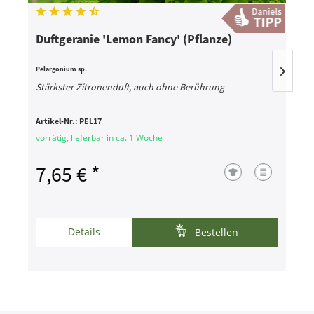
Duftgeranie 'Lemon Fancy' (Pflanze)
K
Pelargonium sp.
E
Stärkster Zitronenduft, auch ohne Berührung
D
Artikel-Nr.:
PEL17
A
vorrätig, lieferbar in ca. 1 Woche
v
7,65 € *
Details
Bestellen