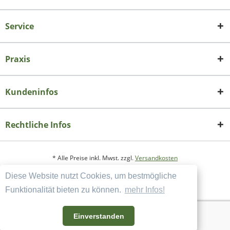
Service
Praxis
Kundeninfos
Rechtliche Infos
* Alle Preise inkl. Mwst. zzgl.
Versandkosten
Diese Website nutzt Cookies, um bestmögliche
Copyright
Datenschutzerklärung
Funktionalität bieten zu können.
mehr Infos!
Widerrufsbelehrung und Muster-Widerrufsformular
AGB und Kundeninformation
Einverstanden