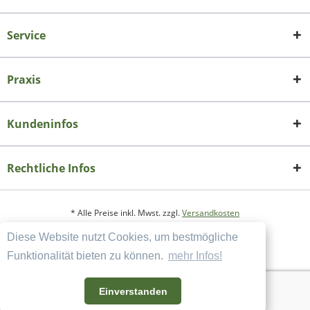
Service
Praxis
Kundeninfos
Rechtliche Infos
* Alle Preise inkl. Mwst. zzgl.
Versandkosten
Diese Website nutzt Cookies, um bestmögliche
Copyright
Datenschutzerklärung
Funktionalität bieten zu können.
mehr Infos!
Widerrufsbelehrung und Muster-Widerrufsformular
AGB und Kundeninformation
Einverstanden