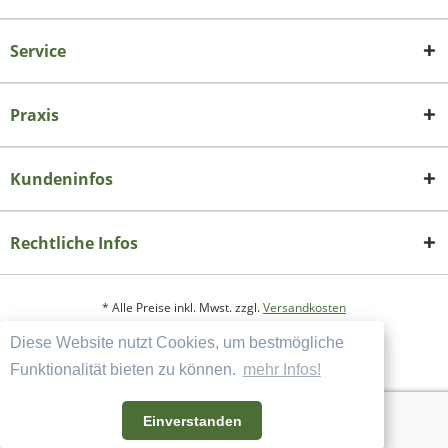
Service
Praxis
Kundeninfos
Rechtliche Infos
* Alle Preise inkl. Mwst. zzgl.
Versandkosten
Diese Website nutzt Cookies, um bestmögliche
Copyright
Datenschutzerklärung
Funktionalität bieten zu können.
mehr Infos!
Widerrufsbelehrung und Muster-Widerrufsformular
AGB und Kundeninformation
Einverstanden