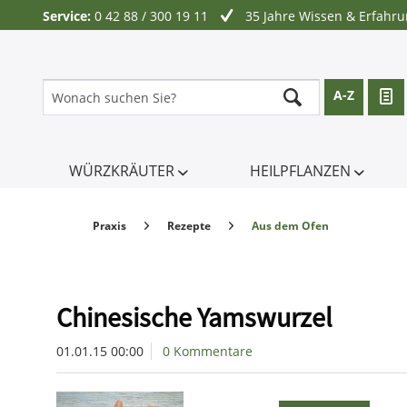
Service:
0 42 88 / 300 19 11
35 Jahre Wissen & Erfahr
A-Z
WÜRZKRÄUTER
HEILPFLANZEN
Praxis
Rezepte
Aus dem Ofen
Chinesische Yamswurzel
01.01.15 00:00
0 Kommentare