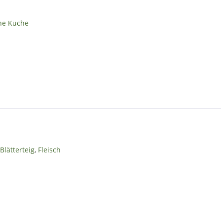
che Küche
,
Blätterteig
,
Fleisch