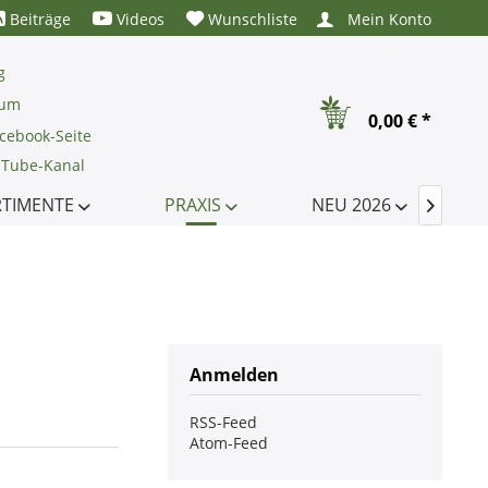
Beiträge
Videos
Wunschliste
Mein Konto
g
rum
0,00 € *
cebook-Seite
uTube-Kanal
RTIMENTE
PRAXIS
NEU 2026

Anmelden
RSS-Feed
Atom-Feed