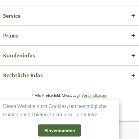
Service
Praxis
Kundeninfos
Rechtliche Infos
* Alle Preise inkl. Mwst. zzgl.
Versandkosten
Diese Website nutzt Cookies, um bestmögliche
Copyright
Datenschutzerklärung
Funktionalität bieten zu können.
mehr Infos!
Widerrufsbelehrung und Muster-Widerrufsformular
AGB und Kundeninformation
Einverstanden