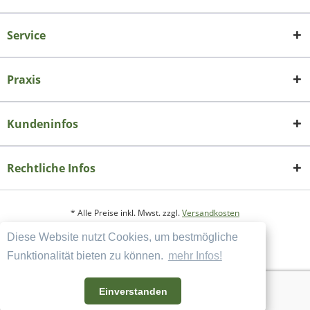
Service
Praxis
Kundeninfos
Rechtliche Infos
* Alle Preise inkl. Mwst. zzgl.
Versandkosten
Diese Website nutzt Cookies, um bestmögliche
Copyright
Datenschutzerklärung
Funktionalität bieten zu können.
mehr Infos!
Widerrufsbelehrung und Muster-Widerrufsformular
AGB und Kundeninformation
Einverstanden