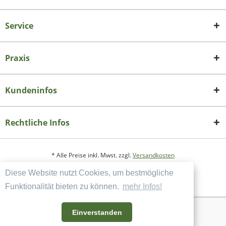
Service
Praxis
Kundeninfos
Rechtliche Infos
* Alle Preise inkl. Mwst. zzgl.
Versandkosten
Diese Website nutzt Cookies, um bestmögliche
Copyright
Datenschutzerklärung
Funktionalität bieten zu können.
mehr Infos!
Widerrufsbelehrung und Muster-Widerrufsformular
AGB und Kundeninformation
Einverstanden