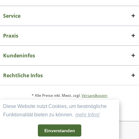
Service
Praxis
Kundeninfos
Rechtliche Infos
* Alle Preise inkl. Mwst. zzgl.
Versandkosten
Diese Website nutzt Cookies, um bestmögliche
Copyright
Datenschutzerklärung
Funktionalität bieten zu können.
mehr Infos!
Widerrufsbelehrung und Muster-Widerrufsformular
AGB und Kundeninformation
Einverstanden